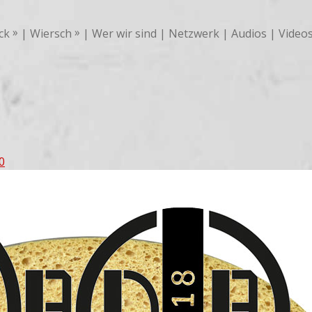
Wer wir sind
Netzwerk
Audios
ck
Wiersch
Video
0