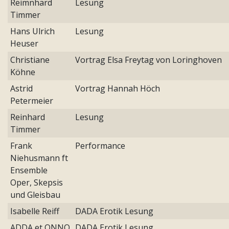
Reimnhard
Lesung
Timmer
Hans Ulrich
Lesung
Heuser
Christiane
Vortrag Elsa Freytag von Loringhoven
Köhne
Astrid
Vortrag Hannah Höch
Petermeier
Reinhard
Lesung
Timmer
Frank
Performance
Niehusmann ft
Ensemble
Oper, Skepsis
und Gleisbau
Isabelle Reiff
DADA Erotik Lesung
ADDA et ONNO
DADA Erotik Lesung