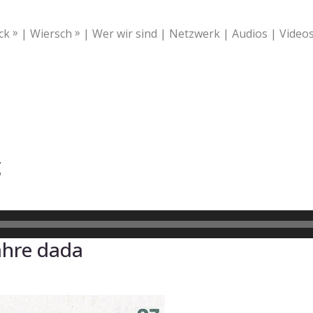
Wer wir sind
Netzwerk
Audios
ck
Wiersch
Video
g
ahre dada