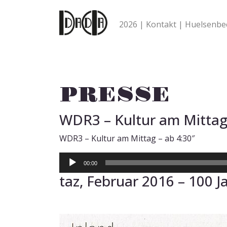
Skip to content
2026
Kontakt
Huelsenbe
PRESSE
WDR3 – Kultur am Mitta
WDR3 – Kultur am Mittag – ab 4:30″
Audio-
00:00
Player
taz, Februar 2016 – 100 J